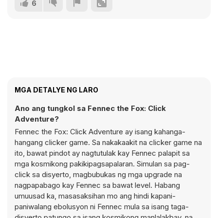
6
MGA DETALYE NG LARO
Ano ang tungkol sa Fennec the Fox: Click
Adventure?
Fennec the Fox: Click Adventure ay isang kahanga-
hangang clicker game. Sa nakakaakit na clicker game na
ito, bawat pindot ay nagtutulak kay Fennec palapit sa
mga kosmikong pakikipagsapalaran. Simulan sa pag-
click sa disyerto, magbubukas ng mga upgrade na
nagpapabago kay Fennec sa bawat level. Habang
umuusad ka, masasaksihan mo ang hindi kapani-
paniwalang ebolusyon ni Fennec mula sa isang taga-
disyerto patungo sa isang kosmikong manlalakbay, na