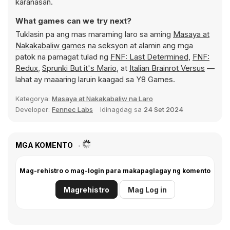
karanasan.
What games can we try next?
Tuklasin pa ang mas maraming laro sa aming
Masaya at
Nakakabaliw games
na seksyon at alamin ang mga
patok na pamagat tulad ng
FNF: Last Determined
,
FNF:
Redux
,
Sprunki But it's Mario
, at
Italian Brainrot Versus
—
lahat ay maaaring laruin kaagad sa Y8 Games.
Kategorya:
Masaya at Nakakabaliw na Laro
Developer:
Fennec Labs
Idinagdag sa
24 Set 2024
MGA KOMENTO
Mag-rehistro o mag-login para makapaglagay ng komento
Magrehistro
Mag Log in