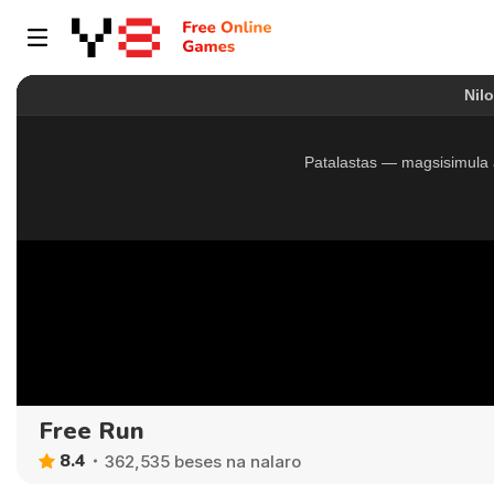
Free Run
8.4
362,535 beses na nalaro