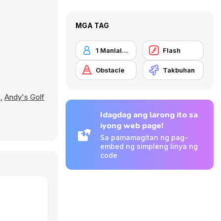
MGA TAG
1 Manlalaro
Flash
Obstacle
Takbuhan
f
,
Andy's Golf
Idagdag ang larong ito sa
iyong web page!
Sa pamamagitan ng pag-
embed ng simpleng linya ng
code