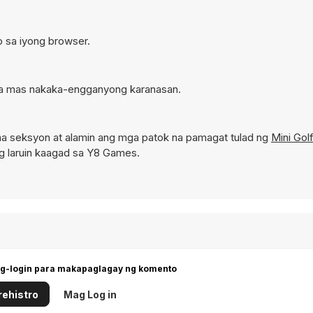
to sa iyong browser.
 sa mas nakaka-engganyong karanasan.
a seksyon at alamin ang mga patok na pamagat tulad ng
Mini Gol
g laruin kaagad sa Y8 Games.
g-login para makapaglagay ng komento
ehistro
Mag Log in