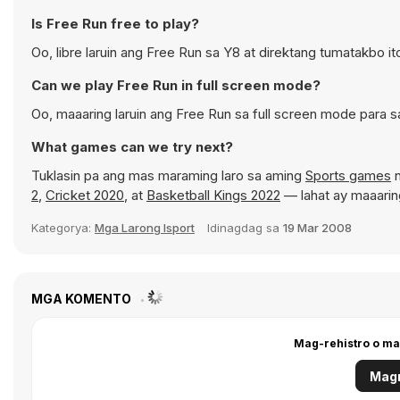
Is Free Run free to play?
Oo, libre laruin ang Free Run sa Y8 at direktang tumatakbo i
Can we play Free Run in full screen mode?
Oo, maaaring laruin ang Free Run sa full screen mode para
What games can we try next?
Tuklasin pa ang mas maraming laro sa aming
Sports games
n
2
,
Cricket 2020
, at
Basketball Kings 2022
— lahat ay maaarin
Kategorya:
Mga Larong Isport
Idinagdag sa
19 Mar 2008
MGA KOMENTO
Mag-rehistro o ma
Magr