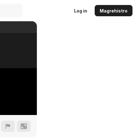
Log in
Magrehistro