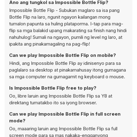
Ano ang tungkol sa Impossible Bottle Flip?
Impossible Bottle Flip - Subukan maglaro sa isa pang
Bottle Flip na laro, ngunit ngayon kailangan mong
tumalon papunta sa huling plataporma. I-tap para mag-
flip sa mga balakid upang makarating sa finish nang hindi
nahuhulog! Sumali na ngayon, pumili ng level ng laro, at
ipakita ang pinakamagaling na pag-flip!
Can we play Impossible Bottle Flip on mobile?
Hindi, ang Impossible Bottle Flip ay idinisenyo para sa
paglalaro sa desktop at pinakamahusay itong gumagana
sa mga computer na gumagamit ng keyboard o mouse.
Is Impossible Bottle Flip free to play?
Oo, libre laruin ang Impossible Bottle Flip sa Y8 at
direktang tumatakbo ito sa iyong browser.
Can we play Impossible Bottle Flip in full screen
mode?
Oo, maaaring laruin ang Impossible Bottle Flip sa full
screen mode para sa mas nakaka-engganyong