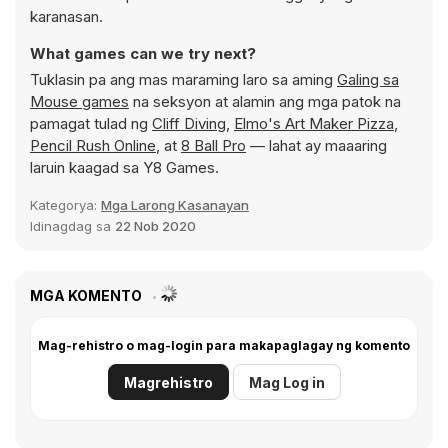
karanasan.
What games can we try next?
Tuklasin pa ang mas maraming laro sa aming
Galing sa
Mouse games
na seksyon at alamin ang mga patok na
pamagat tulad ng
Cliff Diving
,
Elmo's Art Maker Pizza
,
Pencil Rush Online
, at
8 Ball Pro
— lahat ay maaaring
laruin kaagad sa Y8 Games.
Kategorya:
Mga Larong Kasanayan
Idinagdag sa
22 Nob 2020
MGA KOMENTO
Mag-rehistro o mag-login para makapaglagay ng komento
Magrehistro
Mag Log in