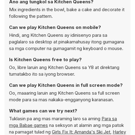
Ano ang tungkol sa Kitchen Queens?
Mix ingredients in the bowl, bake a cake and decorate it
following the pattern.
Can we play Kitchen Queens on mobile?
Hindi, ang Kitchen Queens ay idinisenyo para sa
paglalaro sa desktop at pinakamahusay itong gumagana
sa mga computer na gumagamit ng keyboard o mouse.
Is Kitchen Queens free to play?
Oo, libre laruin ang Kitchen Queens sa Y8 at direktang
tumatakbo ito sa iyong browser.
Can we play Kitchen Queens in full screen mode?
Oo, maaaring laruin ang Kitchen Queens sa full screen
mode para sa mas nakaka-engganyong karanasan.
What games can we try next?
Tuklasin pa ang mas maraming laro sa aming
Para sa
mga Babae games
na seksyon at alamin ang mga patok
na pamagat tulad ng
Girls Fix It: Amanda's Ski Jet
,
Harley