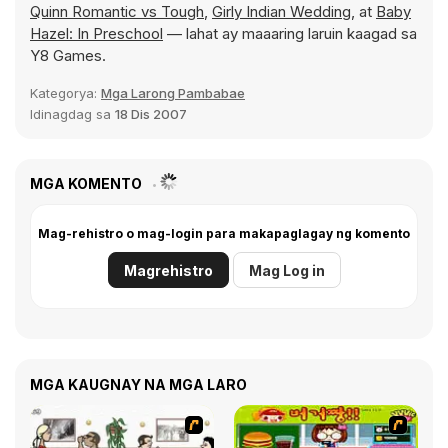
Quinn Romantic vs Tough
,
Girly Indian Wedding
, at
Baby
Hazel: In Preschool
— lahat ay maaaring laruin kaagad sa
Y8 Games.
Kategorya:
Mga Larong Pambabae
Idinagdag sa
18 Dis 2007
MGA KOMENTO
Mag-rehistro o mag-login para makapaglagay ng komento
Magrehistro
Mag Log in
MGA KAUGNAY NA MGA LARO