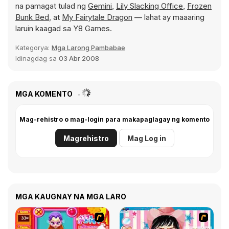
na pamagat tulad ng
Gemini
,
Lily Slacking Office
,
Frozen
Bunk Bed
, at
My Fairytale Dragon
— lahat ay maaaring
laruin kaagad sa Y8 Games.
Kategorya:
Mga Larong Pambabae
Idinagdag sa
03 Abr 2008
MGA KOMENTO
Mag-rehistro o mag-login para makapaglagay ng komento
Magrehistro
Mag Log in
MGA KAUGNAY NA MGA LARO