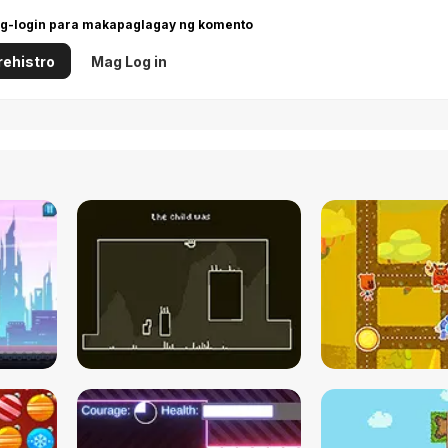
g-login para makapaglagay ng komento
ehistro
Mag Log in