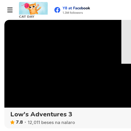
Low's Adventures 3
7.8
12,011 beses na nalaro