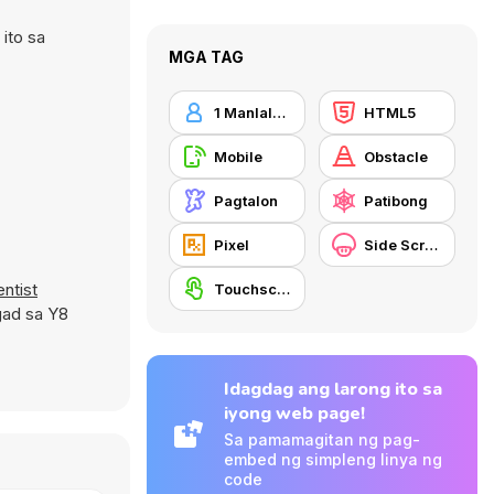
ito sa
MGA TAG
1 Manlalaro
HTML5
Mobile
Obstacle
Pagtalon
Patibong
Pixel
Side Scrolling
ntist
Touchscreen
gad sa Y8
Idagdag ang larong ito sa
iyong web page!
Sa pamamagitan ng pag-
embed ng simpleng linya ng
code