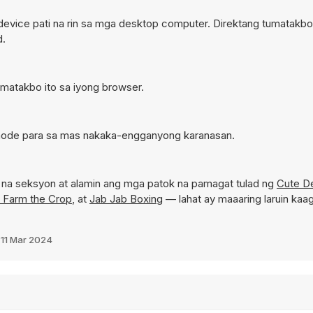
evice pati na rin sa mga desktop computer. Direktang tumatakbo 
d.
umatakbo ito sa iyong browser.
n mode para sa mas nakaka-engganyong karanasan.
na seksyon at alamin ang mga patok na pamagat tulad ng
Cute De
 Farm the Crop
, at
Jab Jab Boxing
— lahat ay maaaring laruin kaa
a
11 Mar 2024