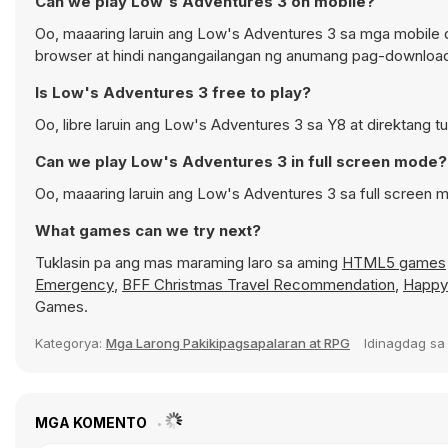
Can we play Low's Adventures 3 on mobile?
Oo, maaaring laruin ang Low's Adventures 3 sa mga mobile d
browser at hindi nangangailangan ng anumang pag-downloa
Is Low's Adventures 3 free to play?
Oo, libre laruin ang Low's Adventures 3 sa Y8 at direktang t
Can we play Low's Adventures 3 in full screen mode?
Oo, maaaring laruin ang Low's Adventures 3 sa full scree
What games can we try next?
Tuklasin pa ang mas maraming laro sa aming
HTML5 games
Emergency
,
BFF Christmas Travel Recommendation
,
Happy
Games.
Kategorya:
Mga Larong Pakikipagsapalaran at RPG
Idinagdag s
MGA KOMENTO