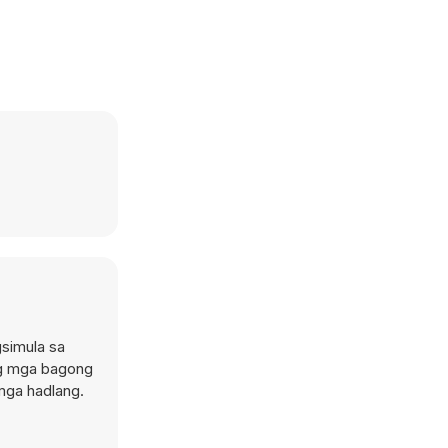
gsimula sa
ng mga bagong
mga hadlang.