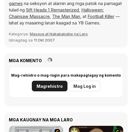
games
na seksyon at alamin ang mga patok na pamagat
tulad ng
Sift Heads 1 Remasterized
,
Halloween:
Chainsaw Massacre
,
The Man Man
, at
Football Killer
—
lahat ay maaaring laruin kaagad sa Y8 Games.
Kategorya:
Masaya at Nakakabaliw na Laro
Idinagdag sa
11 Okt 2007
MGA KOMENTO
Mag-rehistro o mag-login para makapaglagay ng komento
Magrehistro
Mag Log in
MGA KAUGNAY NA MGA LARO