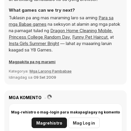
What games can we try next?
Tuklasin pa ang mas maraming laro sa aming
Para sa
mga Babae games
na seksyon at alamin ang mga patok
na pamagat tulad ng
Dragon Home Cleaning Mobile
,
Princess College Random Day
,
Funny Pet Haircut
, at
Insta Girls Summer Bright
— lahat ay maaaring laruin
kaagad sa Y8 Games.
Magpakita pa ng marami
Kategorya:
Mga Larong Pambabae
Idinagdag sa
09 Set 2009
MGA KOMENTO
Mag-rehistro o mag-login para makapaglagay ng komento
Magrehistro
Mag Log in