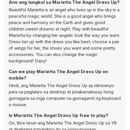
Ano ang tungkol sa Marietta The Angel Dress Up?
Beautiful Marietta is an angel who lives up in the sky in a
peaceful magic world. She is a good angel who brings
peace and harmony on the Earth and gives good
children sweet dreams at night. Play with beautiful
Marietta by changing her angelic look the way you want.
Dress her up with the dress you like best, choose a pair
of wings for her, the shoes you want and some pretty
accessories. You can also change the magic
background! Enjoy!
Can we play Marietta The Angel Dress Up on
mobile?
Hindi, ang Marietta The Angel Dress Up ay idinisenyo
para sa paglalaro sa desktop at pinakamahusay itong
gumagana sa mga computer na gumagamit ng keyboard
o mouse.
Is Marietta The Angel Dress Up free to play?
Oo, libre laruin ang Marietta The Angel Dress Up sa Y8
at direktang tumatakbo ito sa iyong browser.