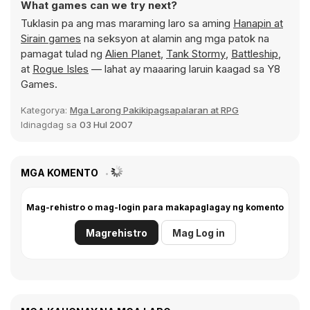
What games can we try next?
Tuklasin pa ang mas maraming laro sa aming
Hanapin at
Sirain games
na seksyon at alamin ang mga patok na
pamagat tulad ng
Alien Planet
,
Tank Stormy
,
Battleship
,
at
Rogue Isles
— lahat ay maaaring laruin kaagad sa Y8
Games.
Kategorya:
Mga Larong Pakikipagsapalaran at RPG
Idinagdag sa
03 Hul 2007
MGA KOMENTO
Mag-rehistro o mag-login para makapaglagay ng komento
Magrehistro
Mag Log in