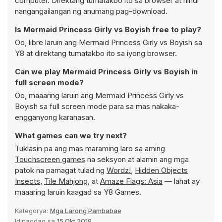
computer. Direktang tumatakbo ito sa browser at hindi
nangangailangan ng anumang pag-download.
Is Mermaid Princess Girly vs Boyish free to play?
Oo, libre laruin ang Mermaid Princess Girly vs Boyish sa
Y8 at direktang tumatakbo ito sa iyong browser.
Can we play Mermaid Princess Girly vs Boyish in
full screen mode?
Oo, maaaring laruin ang Mermaid Princess Girly vs
Boyish sa full screen mode para sa mas nakaka-
engganyong karanasan.
What games can we try next?
Tuklasin pa ang mas maraming laro sa aming
Touchscreen games
na seksyon at alamin ang mga
patok na pamagat tulad ng
Wordz!
,
Hidden Objects
Insects
,
Tile Mahjong
, at
Amaze Flags: Asia
— lahat ay
maaaring laruin kaagad sa Y8 Games.
Kategorya:
Mga Larong Pambabae
Idinagdag sa
15 Okt 2019