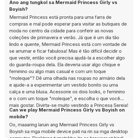
Ano ang tungkol sa Mermaid Princess Girly vs
Boyish?
Mermaid Princess está pronta para uma farra de
compras e mal pode esperar para visitar as butiques de
moda no centro da cidade para conferir as novas
coleções de primavera e verão. Já que é um dia tão
lindo e quente, Mermaid Princess está com vontade de
se arrumar e ficar fabulosa! Mas é tão difícil decidir o
que vestir, então você precisa ajudá-la a escolher algo
do guarda-roupa dela. Ela deveria usar algo chique e
feminino ou algo mais casual e com um toque
"moleque"? Dê uma olhada nas roupas no armário dela
e ajude-a a experimentar um vestido bonito ou uma
calça e uma blusa. Acessorie os dois looks, o feminino
e o com um toque "moleque", e escolha o que você
mais gostar. Divirta-se muito vestindo a Princesa Sereia!
Can we play Mermaid Princess Girly vs Boyish on
mobile?
Oo, maaaring laruin ang Mermaid Princess Girly vs
Boyish sa mga mobile device pati na rin sa mga desktop