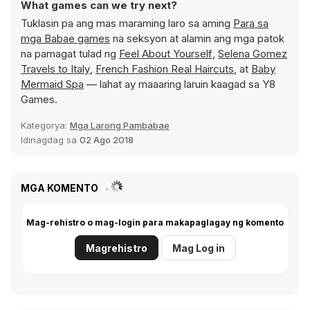
What games can we try next?
Tuklasin pa ang mas maraming laro sa aming
Para sa
mga Babae games
na seksyon at alamin ang mga patok
na pamagat tulad ng
Feel About Yourself
,
Selena Gomez
Travels to Italy
,
French Fashion Real Haircuts
, at
Baby
Mermaid Spa
— lahat ay maaaring laruin kaagad sa Y8
Games.
Kategorya:
Mga Larong Pambabae
Idinagdag sa
02 Ago 2018
MGA KOMENTO
Mag-rehistro o mag-login para makapaglagay ng komento
Magrehistro
Mag Log in