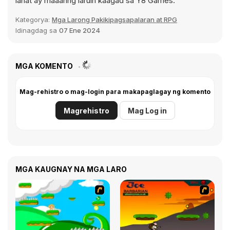
lahat ay maaaring laruin kaagad sa Y8 Games.
Kategorya:
Mga Larong Pakikipagsapalaran at RPG
Idinagdag sa
07 Ene 2024
MGA KOMENTO
Mag-rehistro o mag-login para makapaglagay ng komento
Magrehistro
Mag Log in
MGA KAUGNAY NA MGA LARO