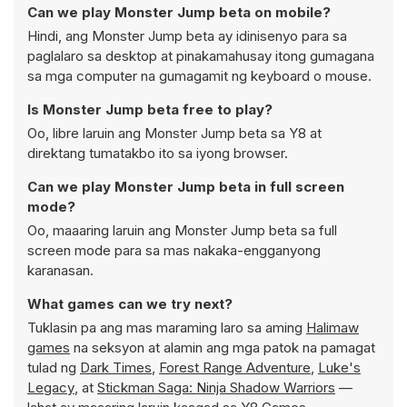
Can we play Monster Jump beta on mobile?
Hindi, ang Monster Jump beta ay idinisenyo para sa
paglalaro sa desktop at pinakamahusay itong gumagana
sa mga computer na gumagamit ng keyboard o mouse.
Is Monster Jump beta free to play?
Oo, libre laruin ang Monster Jump beta sa Y8 at
direktang tumatakbo ito sa iyong browser.
Can we play Monster Jump beta in full screen
mode?
Oo, maaaring laruin ang Monster Jump beta sa full
screen mode para sa mas nakaka-engganyong
karanasan.
What games can we try next?
Tuklasin pa ang mas maraming laro sa aming
Halimaw
games
na seksyon at alamin ang mga patok na pamagat
tulad ng
Dark Times
,
Forest Range Adventure
,
Luke's
Legacy
, at
Stickman Saga: Ninja Shadow Warriors
—