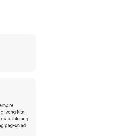
 empire
 iyong kita,
 mapalaki ang
ng pag-unlad