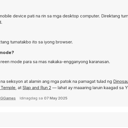
mobile device pati na rin sa mga desktop computer. Direktang tum
d.
ektang tumatakbo ito sa iyong browser.
n mode?
l screen mode para sa mas nakaka-engganyong karanasan.
na seksyon at alamin ang mga patok na pamagat tulad ng
Dinosa
e Temple
, at
Slap and Run 2
— lahat ay maaaring laruin kaagad sa 
YGGames
Idinagdag sa
07 May 2025