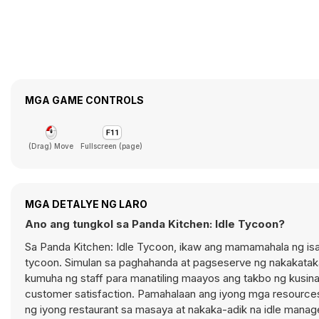
MGA GAME CONTROLS
(Drag) Move
Fullscreen (page)
MGA DETALYE NG LARO
Ano ang tungkol sa Panda Kitchen: Idle Tycoon?
Sa Panda Kitchen: Idle Tycoon, ikaw ang mamamahala ng isa
tycoon. Simulan sa paghahanda at pagseserve ng nakakataka
kumuha ng staff para manatiling maayos ang takbo ng kusin
customer satisfaction. Pamahalaan ang iyong mga resources
ng iyong restaurant sa masaya at nakaka-adik na idle mana