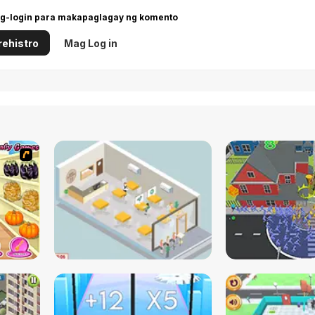
g-login para makapaglagay ng komento
ehistro
Mag Log in