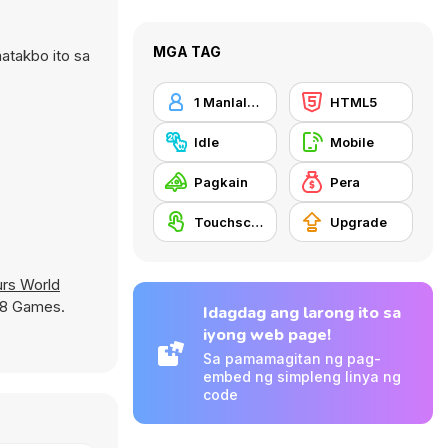
MGA TAG
atakbo ito sa
1 Manlalaro
HTML5
Idle
Mobile
Pagkain
Pera
Touchscreen
Upgrade
urs World
Y8 Games.
Idagdag ang larong ito sa
iyong web page!
Sa pamamagitan ng pag-
embed ng simpleng linya ng
code