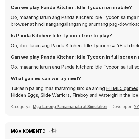
Can we play Panda Kitchen: Idle Tycoon on mobile?
Oo, maaaring laruin ang Panda Kitchen: Idle Tycoon sa mga 
browser at hindi nangangailangan ng anumang pag-downloa
Is Panda Kitchen: Idle Tycoon free to play?
Oo, libre laruin ang Panda Kitchen: Idle Tycoon sa Y8 at dir
Can we play Panda Kitchen: Idle Tycoon in full scree
Oo, maaaring laruin ang Panda Kitchen: Idle Tycoon sa ful
What games can we try next?
Tuklasin pa ang mas maraming laro sa aming
HTML5 games
Hidden Eggs
,
Slide Warriors
,
Fireboy and Watergirl in the Ic
Kategorya:
Mga Larong Pamamahala at Simulation
Developer:
Y
MGA KOMENTO