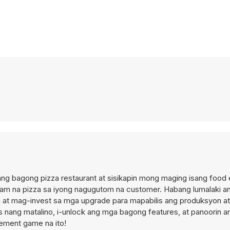
ng bagong pizza restaurant at sisikapin mong maging isang food
m na pizza sa iyong nagugutom na customer. Habang lumalaki ang
a at mag-invest sa mga upgrade para mapabilis ang produksyon at
 nang matalino, i-unlock ang mga bagong features, at panoorin a
gement game na ito!