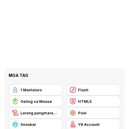
MGA TAG
1 Manlalaro
Flash
Galing sa Mouse
HTML5
Larong pangmaramihan
Pool
Snooker
Y8 Account