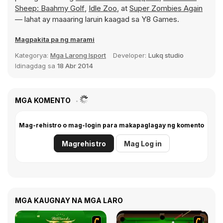
Sheep: Baahmy Golf
,
Idle Zoo
, at
Super Zombies Again
— lahat ay maaaring laruin kaagad sa Y8 Games.
Magpakita pa ng marami
Kategorya:
Mga Larong Isport
Developer:
Lukq studio
Idinagdag sa
18 Abr 2014
MGA KOMENTO
Mag-rehistro o mag-login para makapaglagay ng komento
Magrehistro
Mag Log in
MGA KAUGNAY NA MGA LARO