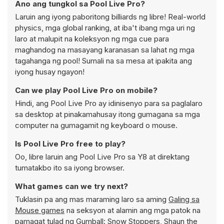
Ano ang tungkol sa Pool Live Pro?
Laruin ang iyong paboritong billiards ng libre! Real-world
physics, mga global ranking, at iba't ibang mga uri ng
laro at malupit na koleksyon ng mga cue para
maghandog na masayang karanasan sa lahat ng mga
tagahanga ng pool! Sumali na sa mesa at ipakita ang
iyong husay ngayon!
Can we play Pool Live Pro on mobile?
Hindi, ang Pool Live Pro ay idinisenyo para sa paglalaro
sa desktop at pinakamahusay itong gumagana sa mga
computer na gumagamit ng keyboard o mouse.
Is Pool Live Pro free to play?
Oo, libre laruin ang Pool Live Pro sa Y8 at direktang
tumatakbo ito sa iyong browser.
What games can we try next?
Tuklasin pa ang mas maraming laro sa aming
Galing sa
Mouse games
na seksyon at alamin ang mga patok na
pamagat tulad ng
Gumball: Snow Stoppers
,
Shaun the