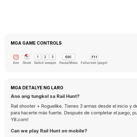
MGA GAME CONTROLS
Aim
Shoot
Switch weapon
Pause/Menu
Fullscreen (page)
MGA DETALYE NG LARO
Ano ang tungkol sa Rail Hunt?
Rail shooter + Roguelike. Tienes 3 armas desde el inicio y
para hacerte más fuerte. Después de completar el juego, pu
Y8.com!
Can we play Rail Hunt on mobile?