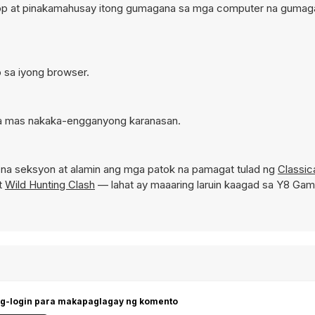
esktop at pinakamahusay itong gumagana sa mga computer na gumag
to sa iyong browser.
a sa mas nakaka-engganyong karanasan.
na seksyon at alamin ang mga patok na pamagat tulad ng
Classic
at
Wild Hunting Clash
— lahat ay maaaring laruin kaagad sa Y8 Gam
g-login para makapaglagay ng komento