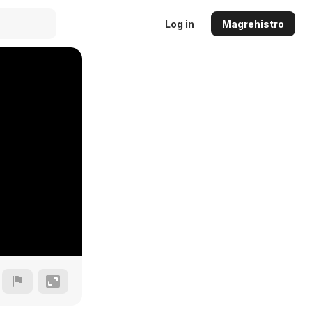
Log in
Magrehistro