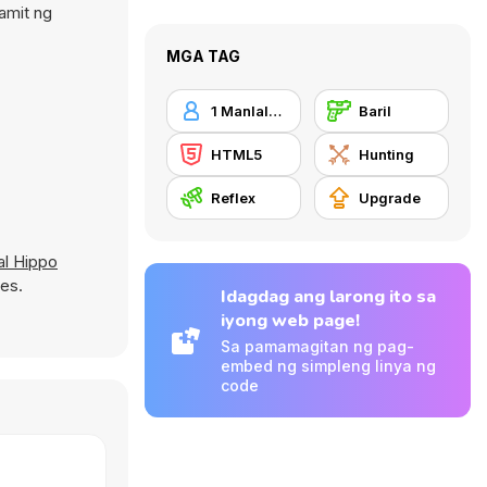
amit ng
MGA TAG
1 Manlalaro
Baril
HTML5
Hunting
Reflex
Upgrade
al Hippo
es.
Idagdag ang larong ito sa
iyong web page!
Sa pamamagitan ng pag-
embed ng simpleng linya ng
code