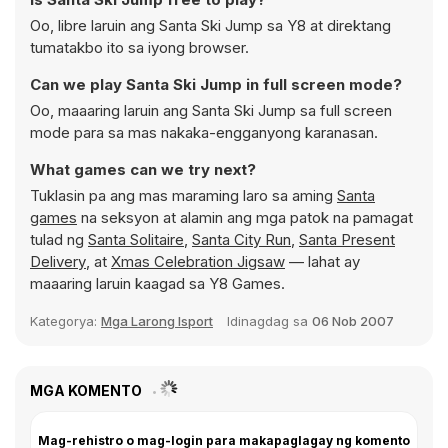
Oo, libre laruin ang Santa Ski Jump sa Y8 at direktang
tumatakbo ito sa iyong browser.
Can we play Santa Ski Jump in full screen mode?
Oo, maaaring laruin ang Santa Ski Jump sa full screen
mode para sa mas nakaka-engganyong karanasan.
What games can we try next?
Tuklasin pa ang mas maraming laro sa aming
Santa
games
na seksyon at alamin ang mga patok na pamagat
tulad ng
Santa Solitaire
,
Santa City Run
,
Santa Present
Delivery
, at
Xmas Celebration Jigsaw
— lahat ay
maaaring laruin kaagad sa Y8 Games.
Kategorya:
Mga Larong Isport
Idinagdag sa
06 Nob 2007
MGA KOMENTO
Mag-rehistro o mag-login para makapaglagay ng komento