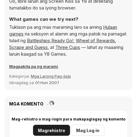
Oo, libre laruin ang Screen Kiss sa Y8 at direktang
tumatakbo ito sa iyong browser.
What games can we try next?
Tuklasin pa ang mas maraming laro sa aming
Hulaan
games
na seksyon at alamin ang mga patok na pamagat
tulad ng
Battleships Ready Go!
,
Wheel of Rewards
,
Scrape and Guess
, at
Three Cups
— lahat ay maaaring
laruin kaagad sa Y8 Games.
Magpakita pa ng marami
Kategorya:
Mga Larong Pag-iisip
Idinagdag sa
01 Hun 2007
MGA KOMENTO
Mag-rehistro o mag-login para makapaglagay ng komento
Magrehistro
Mag Log in