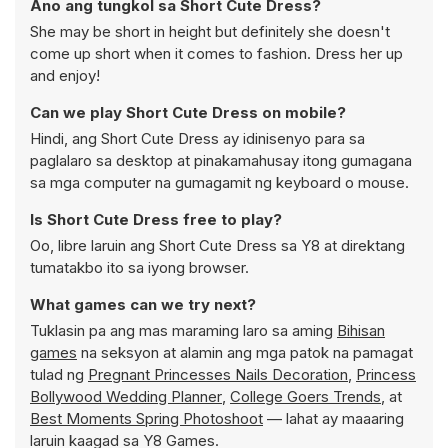
Ano ang tungkol sa Short Cute Dress?
She may be short in height but definitely she doesn't
come up short when it comes to fashion. Dress her up
and enjoy!
Can we play Short Cute Dress on mobile?
Hindi, ang Short Cute Dress ay idinisenyo para sa
paglalaro sa desktop at pinakamahusay itong gumagana
sa mga computer na gumagamit ng keyboard o mouse.
Is Short Cute Dress free to play?
Oo, libre laruin ang Short Cute Dress sa Y8 at direktang
tumatakbo ito sa iyong browser.
What games can we try next?
Tuklasin pa ang mas maraming laro sa aming
Bihisan
games
na seksyon at alamin ang mga patok na pamagat
tulad ng
Pregnant Princesses Nails Decoration
,
Princess
Bollywood Wedding Planner
,
College Goers Trends
, at
Best Moments Spring Photoshoot
— lahat ay maaaring
laruin kaagad sa Y8 Games.