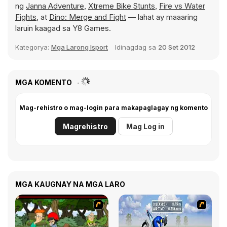
ng
Janna Adventure
,
Xtreme Bike Stunts
,
Fire vs Water
Fights
, at
Dino: Merge and Fight
— lahat ay maaaring
laruin kaagad sa Y8 Games.
Kategorya:
Mga Larong Isport
Idinagdag sa
20 Set 2012
MGA KOMENTO
Mag-rehistro o mag-login para makapaglagay ng komento
Magrehistro
Mag Log in
MGA KAUGNAY NA MGA LARO