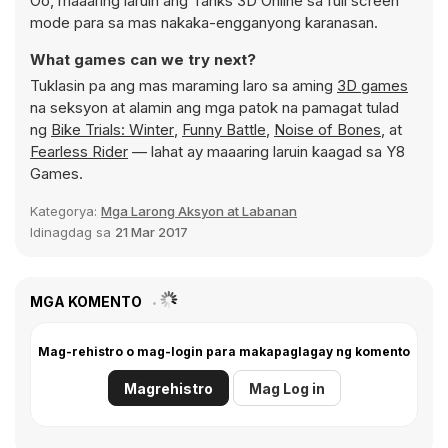
Oo, maaaring laruin ang Tanks 3D Online sa full screen
mode para sa mas nakaka-engganyong karanasan.
What games can we try next?
Tuklasin pa ang mas maraming laro sa aming
3D games
na seksyon at alamin ang mga patok na pamagat tulad
ng
Bike Trials: Winter
,
Funny Battle
,
Noise of Bones
, at
Fearless Rider
— lahat ay maaaring laruin kaagad sa Y8
Games.
Kategorya:
Mga Larong Aksyon at Labanan
Idinagdag sa
21 Mar 2017
MGA KOMENTO
Mag-rehistro o mag-login para makapaglagay ng komento
Magrehistro
Mag Log in