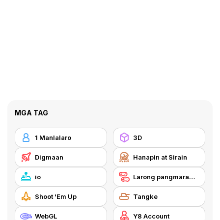
MGA TAG
1 Manlalaro
3D
Digmaan
Hanapin at Sirain
io
Larong pangmaramihan
Shoot 'Em Up
Tangke
WebGL
Y8 Account