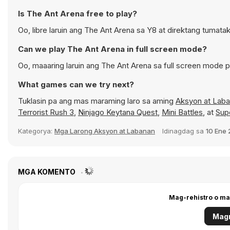
Is The Ant Arena free to play?
Oo, libre laruin ang The Ant Arena sa Y8 at direktang tumata
Can we play The Ant Arena in full screen mode?
Oo, maaaring laruin ang The Ant Arena sa full screen mode
What games can we try next?
Tuklasin pa ang mas maraming laro sa aming
Aksyon at Lab
Terrorist Rush 3
,
Ninjago Keytana Quest
,
Mini Battles
, at
Sup
Kategorya:
Mga Larong Aksyon at Labanan
Idinagdag sa
10 Ene
MGA KOMENTO
Mag-rehistro o ma
Magr