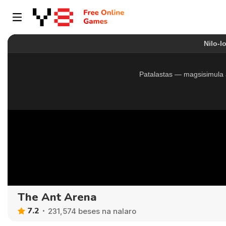
The Ant Arena
7.2
231,574 beses na nalaro