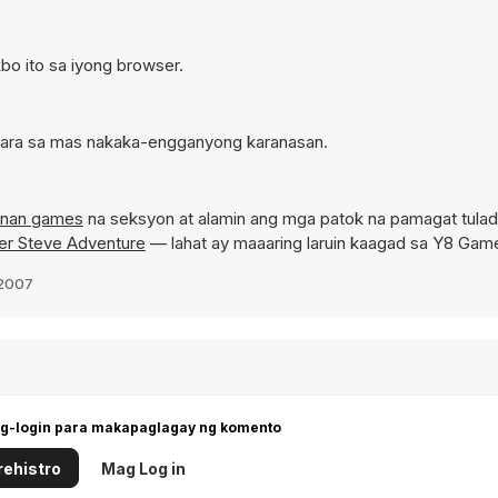
kbo ito sa iyong browser.
 para sa mas nakaka-engganyong karanasan.
anan games
na seksyon at alamin ang mga patok na pamagat tula
er Steve Adventure
— lahat ay maaaring laruin kaagad sa Y8 Gam
 2007
g-login para makapaglagay ng komento
ehistro
Mag Log in