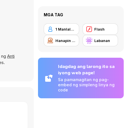
MGA TAG
1 Manlalaro
Flash
Hanapin at Sirain
Labanan
d ng
Anti
es.
Idagdag ang larong ito sa
iyong web page!
Sa pamamagitan ng pag-
embed ng simpleng linya ng
code