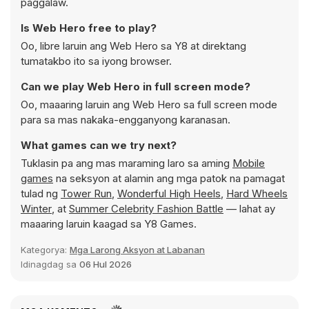
paggalaw.
Is Web Hero free to play?
Oo, libre laruin ang Web Hero sa Y8 at direktang
tumatakbo ito sa iyong browser.
Can we play Web Hero in full screen mode?
Oo, maaaring laruin ang Web Hero sa full screen mode
para sa mas nakaka-engganyong karanasan.
What games can we try next?
Tuklasin pa ang mas maraming laro sa aming
Mobile
games
na seksyon at alamin ang mga patok na pamagat
tulad ng
Tower Run
,
Wonderful High Heels
,
Hard Wheels
Winter
, at
Summer Celebrity Fashion Battle
— lahat ay
maaaring laruin kaagad sa Y8 Games.
Kategorya:
Mga Larong Aksyon at Labanan
Idinagdag sa
06 Hul 2026