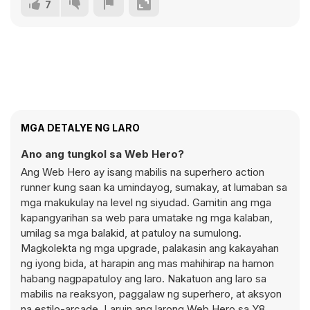
7
MGA DETALYE NG LARO
Ano ang tungkol sa Web Hero?
Ang Web Hero ay isang mabilis na superhero action
runner kung saan ka umindayog, sumakay, at lumaban sa
mga makukulay na level ng siyudad. Gamitin ang mga
kapangyarihan sa web para umatake ng mga kalaban,
umilag sa mga balakid, at patuloy na sumulong.
Magkolekta ng mga upgrade, palakasin ang kakayahan
ng iyong bida, at harapin ang mas mahihirap na hamon
habang nagpapatuloy ang laro. Nakatuon ang laro sa
mabilis na reaksyon, paggalaw ng superhero, at aksyon
na estilo-arcade. Laruin ang larong Web Hero sa Y8