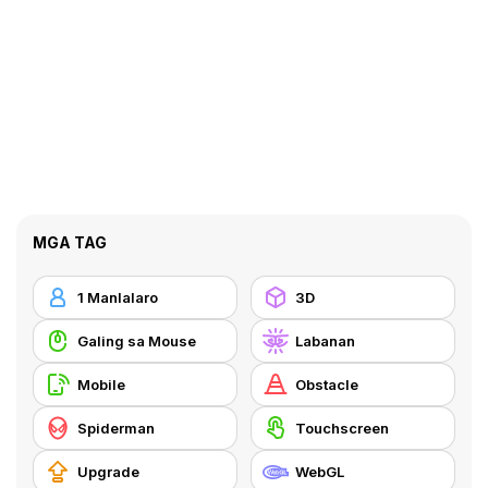
MGA TAG
1 Manlalaro
3D
Galing sa Mouse
Labanan
Mobile
Obstacle
Spiderman
Touchscreen
Upgrade
WebGL