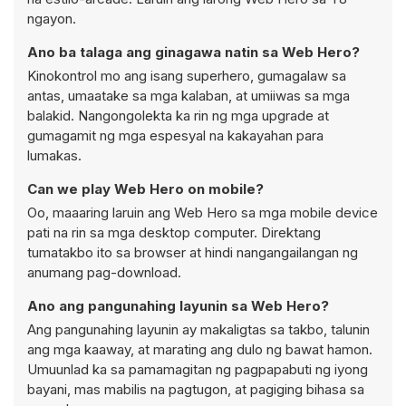
ngayon.
Ano ba talaga ang ginagawa natin sa Web Hero?
Kinokontrol mo ang isang superhero, gumagalaw sa
antas, umaatake sa mga kalaban, at umiiwas sa mga
balakid. Nangongolekta ka rin ng mga upgrade at
gumagamit ng mga espesyal na kakayahan para
lumakas.
Can we play Web Hero on mobile?
Oo, maaaring laruin ang Web Hero sa mga mobile device
pati na rin sa mga desktop computer. Direktang
tumatakbo ito sa browser at hindi nangangailangan ng
anumang pag-download.
Ano ang pangunahing layunin sa Web Hero?
Ang pangunahing layunin ay makaligtas sa takbo, talunin
ang mga kaaway, at marating ang dulo ng bawat hamon.
Umuunlad ka sa pamamagitan ng pagpapabuti ng iyong
bayani, mas mabilis na pagtugon, at pagiging bihasa sa