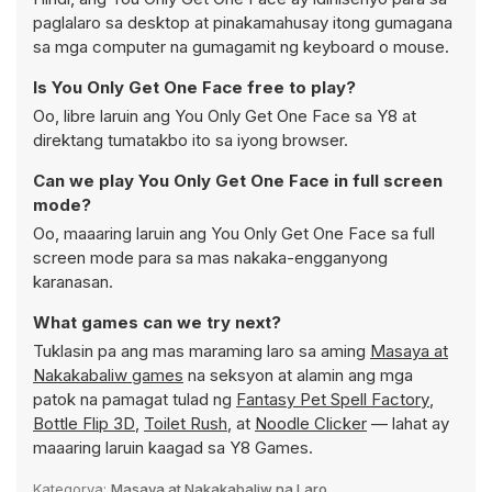
paglalaro sa desktop at pinakamahusay itong gumagana
sa mga computer na gumagamit ng keyboard o mouse.
Is You Only Get One Face free to play?
Oo, libre laruin ang You Only Get One Face sa Y8 at
direktang tumatakbo ito sa iyong browser.
Can we play You Only Get One Face in full screen
mode?
Oo, maaaring laruin ang You Only Get One Face sa full
screen mode para sa mas nakaka-engganyong
karanasan.
What games can we try next?
Tuklasin pa ang mas maraming laro sa aming
Masaya at
Nakakabaliw games
na seksyon at alamin ang mga
patok na pamagat tulad ng
Fantasy Pet Spell Factory
,
Bottle Flip 3D
,
Toilet Rush
, at
Noodle Clicker
— lahat ay
maaaring laruin kaagad sa Y8 Games.
Kategorya:
Masaya at Nakakabaliw na Laro