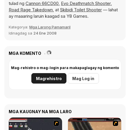
tulad ng
Cannon 66CD00
,
Evo Deathmatch Shooter
,
Road Rage Takedown
, at
Skibidi Toilet Shooter
— lahat
ay maaaring laruin kaagad sa Y8 Games.
Kategorya:
Mga Larong Pamamaril
Idinagdag sa
24 Ene 2008
MGA KOMENTO
Mag-rehistro o mag-login para makapaglagay ng komento
Magrehistro
Mag Log in
MGA KAUGNAY NA MGA LARO