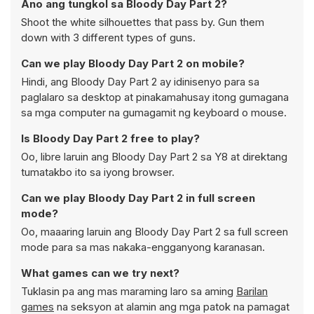
Ano ang tungkol sa Bloody Day Part 2?
Shoot the white silhouettes that pass by. Gun them
down with 3 different types of guns.
Can we play Bloody Day Part 2 on mobile?
Hindi, ang Bloody Day Part 2 ay idinisenyo para sa
paglalaro sa desktop at pinakamahusay itong gumagana
sa mga computer na gumagamit ng keyboard o mouse.
Is Bloody Day Part 2 free to play?
Oo, libre laruin ang Bloody Day Part 2 sa Y8 at direktang
tumatakbo ito sa iyong browser.
Can we play Bloody Day Part 2 in full screen
mode?
Oo, maaaring laruin ang Bloody Day Part 2 sa full screen
mode para sa mas nakaka-engganyong karanasan.
What games can we try next?
Tuklasin pa ang mas maraming laro sa aming
Barilan
games
na seksyon at alamin ang mga patok na pamagat