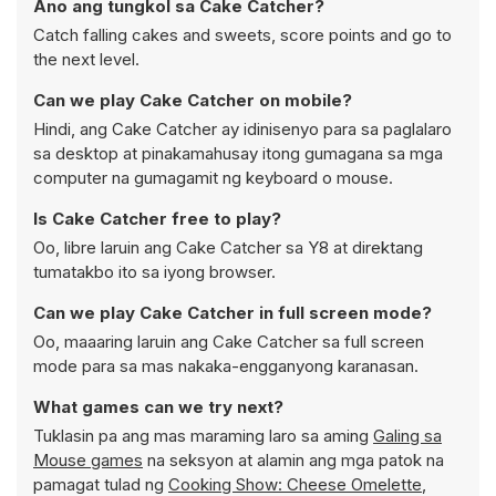
Ano ang tungkol sa Cake Catcher?
Catch falling cakes and sweets, score points and go to
the next level.
Can we play Cake Catcher on mobile?
Hindi, ang Cake Catcher ay idinisenyo para sa paglalaro
sa desktop at pinakamahusay itong gumagana sa mga
computer na gumagamit ng keyboard o mouse.
Is Cake Catcher free to play?
Oo, libre laruin ang Cake Catcher sa Y8 at direktang
tumatakbo ito sa iyong browser.
Can we play Cake Catcher in full screen mode?
Oo, maaaring laruin ang Cake Catcher sa full screen
mode para sa mas nakaka-engganyong karanasan.
What games can we try next?
Tuklasin pa ang mas maraming laro sa aming
Galing sa
Mouse games
na seksyon at alamin ang mga patok na
pamagat tulad ng
Cooking Show: Cheese Omelette
,