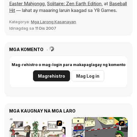
Easter Mahjongg
,
Solitaire: Zen Earth Edition
, at
Baseball
Hit
— lahat ay maaaring laruin kaagad sa Y8 Games.
Kategorya:
Mga Larong Kasanayan
Idinagdag sa
11 Dis 2007
MGA KOMENTO
Mag-rehistro o mag-login para makapaglagay ng komento
Magrehistro
Mag Log in
MGA KAUGNAY NA MGA LARO