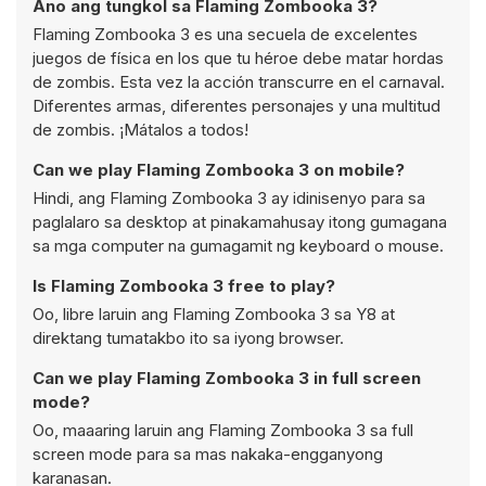
Ano ang tungkol sa Flaming Zombooka 3?
Flaming Zombooka 3 es una secuela de excelentes
juegos de física en los que tu héroe debe matar hordas
de zombis. Esta vez la acción transcurre en el carnaval.
Diferentes armas, diferentes personajes y una multitud
de zombis. ¡Mátalos a todos!
Can we play Flaming Zombooka 3 on mobile?
Hindi, ang Flaming Zombooka 3 ay idinisenyo para sa
paglalaro sa desktop at pinakamahusay itong gumagana
sa mga computer na gumagamit ng keyboard o mouse.
Is Flaming Zombooka 3 free to play?
Oo, libre laruin ang Flaming Zombooka 3 sa Y8 at
direktang tumatakbo ito sa iyong browser.
Can we play Flaming Zombooka 3 in full screen
mode?
Oo, maaaring laruin ang Flaming Zombooka 3 sa full
screen mode para sa mas nakaka-engganyong
karanasan.