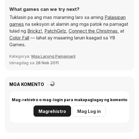
What games can we try next?
Tuklasin pa ang mas maraming laro sa aming
Palaisipan
games
na seksyon at alamin ang mga patok na pamagat
tulad ng
Brickz!
,
PatchGirlz
,
Connect the Christmas
, at
Color Fall
— lahat ay maaaring laruin kaagad sa Y8
Games.
Kategorya:
Mga Larong Pamamaril
Idinagdag sa
28 Nob 2011
MGA KOMENTO
Mag-rehistro o mag-login para makapaglagay ng komento
Magrehistro
Mag Log in