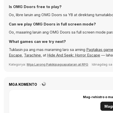
Is OMG Doors free to play?
Oo, libre laruin ang OMG Doors sa Y8 at direktang tumatakbo
Can we play OMG Doors in full screen mode?
Oo, maaaring laruin ang OMG Doors sa full screen mode pa
What games can we try next?
Tuklasin pa ang mas maraming laro sa aming
Pagtakas gam
Escape
,
Tarachine
, at
Hide And Seek: Horror Escape
— lahat
Kategorya:
Mga Larong Pakikipagsapalaran at RPG
Idinagdag s
MGA KOMENTO
Mag-rehistro o ma
Magr