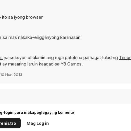
 ito sa iyong browser.
ra sa mas nakaka-engganyong karanasan.
es
na seksyon at alamin ang mga patok na pamagat tulad ng
Timor
 ay maaaring laruin kaagad sa Y8 Games.
a
10 Hun 2013
g-login para makapaglagay ng komento
ehistro
Mag Log in