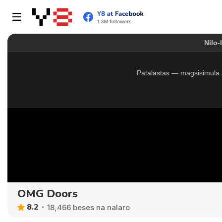
OMG Doors
8.2
18,466 beses na nalaro