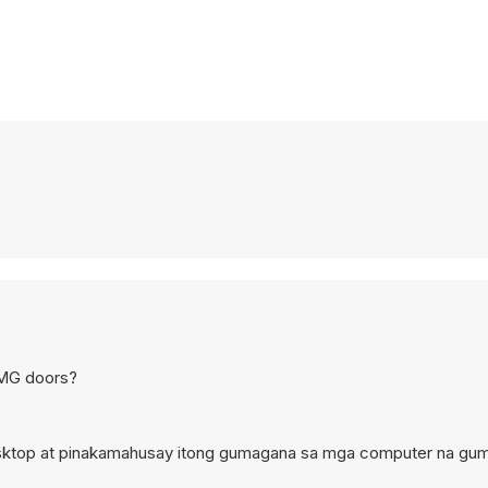
 OMG doors?
desktop at pinakamahusay itong gumagana sa mga computer na gu