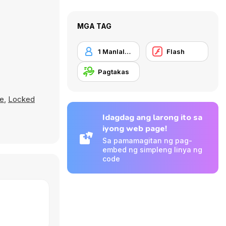
MGA TAG
1 Manlalaro
Flash
Pagtakas
e
,
Locked
Idagdag ang larong ito sa
iyong web page!
Sa pamamagitan ng pag-
embed ng simpleng linya ng
code