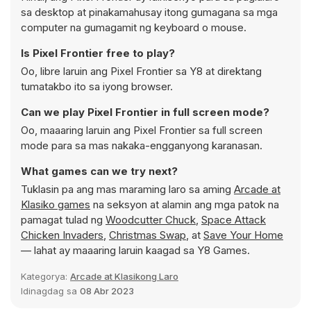
sa desktop at pinakamahusay itong gumagana sa mga
computer na gumagamit ng keyboard o mouse.
Is Pixel Frontier free to play?
Oo, libre laruin ang Pixel Frontier sa Y8 at direktang
tumatakbo ito sa iyong browser.
Can we play Pixel Frontier in full screen mode?
Oo, maaaring laruin ang Pixel Frontier sa full screen
mode para sa mas nakaka-engganyong karanasan.
What games can we try next?
Tuklasin pa ang mas maraming laro sa aming
Arcade at
Klasiko games
na seksyon at alamin ang mga patok na
pamagat tulad ng
Woodcutter Chuck
,
Space Attack
Chicken Invaders
,
Christmas Swap
, at
Save Your Home
— lahat ay maaaring laruin kaagad sa Y8 Games.
Kategorya:
Arcade at Klasikong Laro
Idinagdag sa
08 Abr 2023