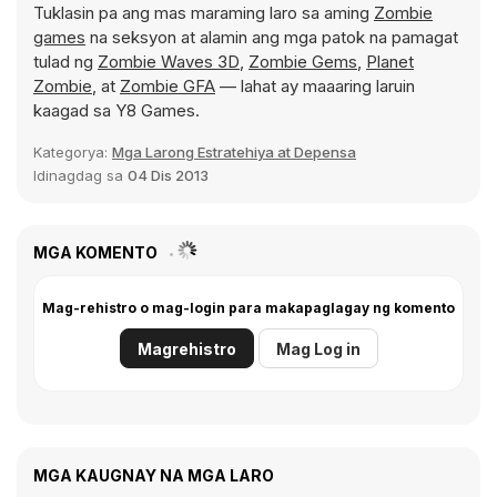
Tuklasin pa ang mas maraming laro sa aming
Zombie
games
na seksyon at alamin ang mga patok na pamagat
tulad ng
Zombie Waves 3D
,
Zombie Gems
,
Planet
Zombie
, at
Zombie GFA
— lahat ay maaaring laruin
kaagad sa Y8 Games.
Kategorya:
Mga Larong Estratehiya at Depensa
Idinagdag sa
04 Dis 2013
MGA KOMENTO
Mag-rehistro o mag-login para makapaglagay ng komento
Magrehistro
Mag Log in
MGA KAUGNAY NA MGA LARO