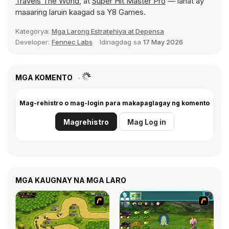
Travels The World
, at
Super Hit Master Pro
— lahat ay
maaaring laruin kaagad sa Y8 Games.
Kategorya:
Mga Larong Estratehiya at Depensa
Developer:
Fennec Labs
Idinagdag sa
17 May 2026
MGA KOMENTO
Mag-rehistro o mag-login para makapaglagay ng komento
Magrehistro
Mag Log in
MGA KAUGNAY NA MGA LARO