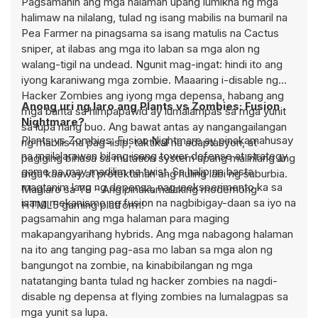
Pagsamahin ang mga halaman upang lumikha ng mga
halimaw na nilalang, tulad ng isang mabilis na bumaril na
Pea Farmer na pinagsama sa isang matulis na Cactus
sniper, at ilabas ang mga ito laban sa mga alon ng
walang-tigil na undead. Ngunit mag-ingat: hindi ito ang
iyong karaniwang mga zombie. Maaaring i-disable ng
Hacker Zombies ang iyong mga depensa, habang ang
Anong uri ng laro ang Plants vs Zombies: Fusion
mga banta sa himpapawid ay lumalampas sa mga yunit
Nightmare?
sa lupa nang buo. Ang bawat antas ay nangangailangan
Plants vs Zombies: Fusion Nightmare ay pinakamahusay
ng mabilis na pag-iisip, taktikal na adaptasyon, at
na mailalarawan bilang isang tower defense at strategy
pagiging bihasa sa mutation system upang malinlang ang
game na may madilim na twist. Sa halip na basta
mga kaaway at protektahan ang huling labi ng suburbia.
magtanim lang ng depensa, nag-eeksperimento ka sa
Maglaro sa Y8 - Ang pinakamalaking modernong
isang mekanismo ng fusion na nagbibigay-daan sa iyo na
HTML5 gaming platform!
pagsamahin ang mga halaman para maging
makapangyarihang hybrids. Ang mga nabagong halaman
na ito ang tanging pag-asa mo laban sa mga alon ng
bangungot na zombie, na kinabibilangan ng mga
natatanging banta tulad ng hacker zombies na nagdi-
disable ng depensa at flying zombies na lumalagpas sa
mga yunit sa lupa.