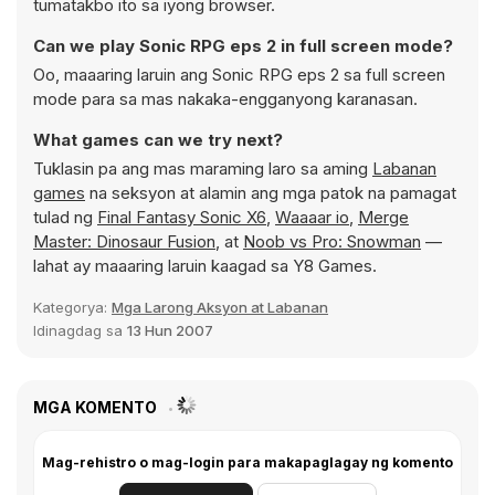
tumatakbo ito sa iyong browser.
Can we play Sonic RPG eps 2 in full screen mode?
Oo, maaaring laruin ang Sonic RPG eps 2 sa full screen
mode para sa mas nakaka-engganyong karanasan.
What games can we try next?
Tuklasin pa ang mas maraming laro sa aming
Labanan
games
na seksyon at alamin ang mga patok na pamagat
tulad ng
Final Fantasy Sonic X6
,
Waaaar io
,
Merge
Master: Dinosaur Fusion
, at
Noob vs Pro: Snowman
—
lahat ay maaaring laruin kaagad sa Y8 Games.
Kategorya:
Mga Larong Aksyon at Labanan
Idinagdag sa
13 Hun 2007
MGA KOMENTO
Mag-rehistro o mag-login para makapaglagay ng komento