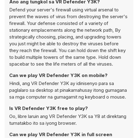
Ano ang tungkol sa VR Defender Y3K?
Defend your server's firewall using virtual arsenal to
prevent the waves of virus from destroying the server's
firewall. Your defense consisted of a variety of
stationary emplacements along the network path, By
strategically choosing, placing, and upgrading towers
you just might be able to destroy the viruses before
they reach the firewall. You can hold down the shift key
to build multiple towers of the same type. Hold down
spacebar to see the life meters of all the viruses.
Can we play VR Defender Y3K on mobile?
Hindi, ang VR Defender Y3K ay idinisenyo para sa
paglalaro sa desktop at pinakamahusay itong gumagana
sa mga computer na gumagamit ng keyboard o mouse.
Is VR Defender Y3K free to play?
Oo, libre laruin ang VR Defender Y3K sa Y8 at direktang
tumatakbo ito sa iyong browser.
Can we play VR Defender Y3K in full screen