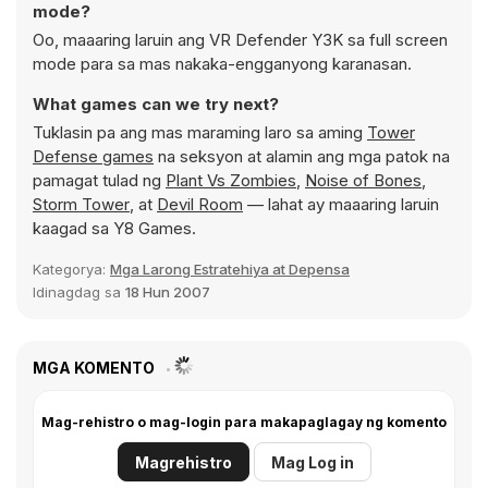
mode?
Oo, maaaring laruin ang VR Defender Y3K sa full screen
mode para sa mas nakaka-engganyong karanasan.
What games can we try next?
Tuklasin pa ang mas maraming laro sa aming
Tower
Defense games
na seksyon at alamin ang mga patok na
pamagat tulad ng
Plant Vs Zombies
,
Noise of Bones
,
Storm Tower
, at
Devil Room
— lahat ay maaaring laruin
kaagad sa Y8 Games.
Kategorya:
Mga Larong Estratehiya at Depensa
Idinagdag sa
18 Hun 2007
MGA KOMENTO
Mag-rehistro o mag-login para makapaglagay ng komento
Magrehistro
Mag Log in